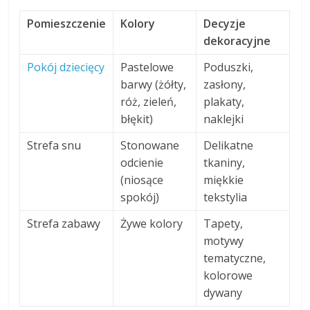
Pomieszczenie
Kolory
Decyzje
dekoracyjne
Pokój dziecięcy
Pastelowe
Poduszki,
barwy (żółty,
zasłony,
róż, zieleń,
plakaty,
błękit)
naklejki
Strefa snu
Stonowane
Delikatne
odcienie
tkaniny,
(niosące
miękkie
spokój)
tekstylia
Strefa zabawy
Żywe kolory
Tapety,
motywy
tematyczne,
kolorowe
dywany