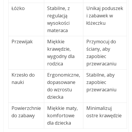
Łóżko
Stabilne, z
Unikaj poduszek
regulacją
i zabawek w
wysokości
łóżeczku
materaca
Przewijak
Miękkie
Przymocuj do
krawędzie,
ściany, aby
wygodny dla
zapobiec
rodzica
przewracaniu
Krzesło do
Ergonomiczne,
Stabilne, aby
nauki
dopasowane
zapobiec
do wzrostu
przewracaniu
dziecka
Powierzchnie
Miękkie maty,
Minimalizuj
do zabawy
komfortowe
ostre krawędzie
dla dziecka