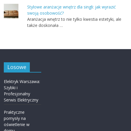
Stylowe aranżacje wnętrz dla singli: jak wyrazić
swoją osobowość?
Aranżacja wnętrz to nie tylko kwestia estetyki, ale
także doskonała …
Losowe
Elektryk Warszawa:
Szybki i
Profesjonalny
Serwis Elektryczny
Praktyczne
pomysły na
oświetlenie w
domu