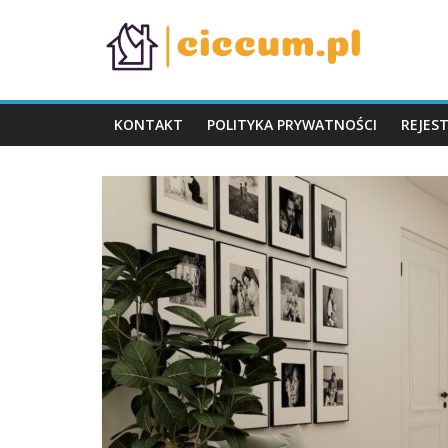
Skip
ciccum.pl
to
content
KONTAKT
POLITYKA PRYWATNOŚCI
REJES