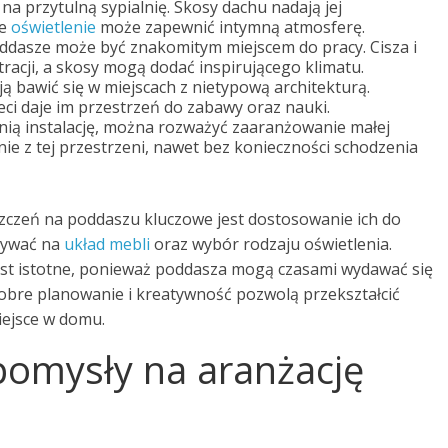
na przytulną sypialnię. Skosy dachu nadają jej
ie
oświetlenie
może zapewnić intymną atmosferę.
oddasze może być znakomitym miejscem do pracy. Cisza i
tracji, a skosy mogą dodać inspirującego klimatu.
ają bawić się w miejscach z nietypową architekturą.
ci daje im przestrzeń do zabawy oraz nauki.
nią instalację, można rozważyć zaaranżowanie małej
nie z tej przestrzeni, nawet bez konieczności schodzenia
zczeń na poddaszu kluczowe jest dostosowanie ich do
pływać na
układ mebli
oraz wybór rodzaju oświetlenia.
est istotne, ponieważ poddasza mogą czasami wydawać się
obre planowanie i kreatywność pozwolą przekształcić
iejsce w domu.
 pomysły na aranżację