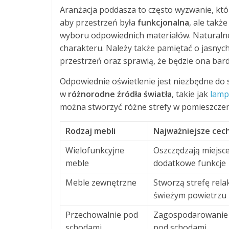
Aranżacja poddasza to często wyzwanie, któ
aby przestrzeń była
funkcjonalna
, ale takż
wyboru odpowiednich materiałów. Naturalne 
charakteru. Należy także pamiętać o jasnyc
przestrzeń oraz sprawią, że będzie ona bard
Odpowiednie oświetlenie jest niezbędne do
w
różnorodne źródła światła
, takie jak
lamp
można stworzyć różne strefy w pomieszczeni
Rodzaj mebli
Najważniejsze cec
Wielofunkcyjne
Oszczędzają miejsce
meble
dodatkowe funkcje
Meble zewnętrzne
Stworzą strefę rela
świeżym powietrzu
Przechowalnie pod
Zagospodarowanie 
schodami
pod schodami