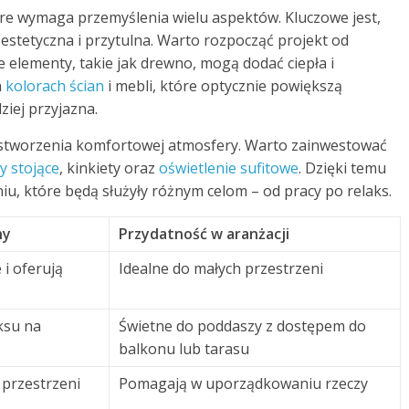
re wymaga przemyślenia wielu aspektów. Kluczowe jest,
e estetyczna i przytulna. Warto rozpocząć projekt od
elementy, takie jak drewno, mogą dodać ciepła i
h
kolorach ścian
i mebli, które optycznie powiększą
ziej przyjazna.
 stworzenia komfortowej atmosfery. Warto zainwestować
y stojące
, kinkiety oraz
oświetlenie sufitowe
. Dzięki temu
u, które będą służyły różnym celom – od pracy po relaks.
hy
Przydatność w aranżacji
 i oferują
Idealne do małych przestrzeni
ksu na
Świetne do poddaszy z dostępem do
balkonu lub tarasu
przestrzeni
Pomagają w uporządkowaniu rzeczy