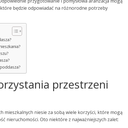
 Odpowiednie przygotowanie i pomysłowa aranżacja mogą
a, które będzie odpowiadać na różnorodne potrzeby
dasza?
ieszkania?
aszu?
asza?
i poddasza?
orzystania przestrzeni
h mieszkalnych niesie za sobą wiele korzyści, które mogą
ć nieruchomości. Oto niektóre z najważniejszych zalet: