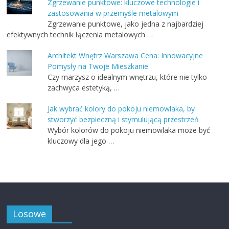
Zgrzewanie punktowe: kluczowe technologie i
zastosowania w przemyśle metalowym
Zgrzewanie punktowe, jako jedna z najbardziej
efektywnych technik łączenia metalowych …
Architekt Wnętrz Warszawa Cena: Innowacyjne
Pomysły na Twoje Mieszkanie
Czy marzysz o idealnym wnętrzu, które nie tylko
zachwyca estetyką, …
Jak wybrać kolory do pokoju niemowlaka, by
stworzyć bezpieczną i stymulującą przestrzeń
Wybór kolorów do pokoju niemowlaka może być
kluczowy dla jego …
Losowe