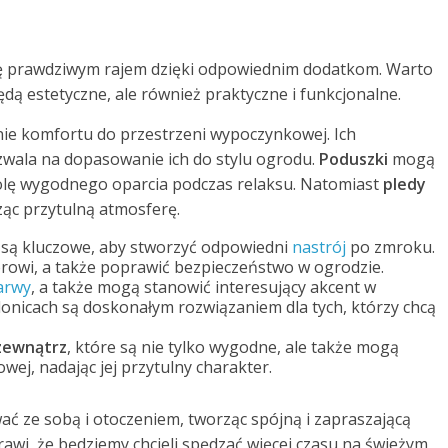
ię prawdziwym rajem dzięki odpowiednim dodatkom. Warto
ędą estetyczne, ale również praktyczne i funkcjonalne.
nie komfortu do przestrzeni wypoczynkowej. Ich
zwala na dopasowanie ich do stylu ogrodu.
Poduszki
mogą
 rolę wygodnego oparcia podczas relaksu. Natomiast
pledy
ząc przytulną atmosferę.
są kluczowe, aby stworzyć odpowiedni
nastrój
po zmroku.
owi, a także poprawić bezpieczeństwo w ogrodzie.
arwy
, a także mogą stanowić interesujący akcent w
onicach są doskonałym rozwiązaniem dla tych, którzy chcą
zewnątrz
, które są nie tylko wygodne, ale także mogą
ej, nadając jej przytulny charakter.
ć ze sobą i otoczeniem, tworząc spójną i zapraszającą
wi, że będziemy chcieli spędzać więcej czasu na świeżym