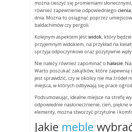
można cieszyć się promieniami słonecznymi, 
również zapewnienie odpowiedniego
cienia
dnia. Można to osiągnąć poprzez umiejscowie
baldachimów czy pergoli.
Kolejnym aspektem jest
widok
, który będzi
przyjemnym widokiem, na przykład na kwiaty
sprzyja odpoczynkowi oraz pozytywnie wpł
Nie należy również zapominać o
hałasie
. Na
Warto poszukać zakątków, które zapewnią ci
jest sprawdzić, czy w okolicy nie ma źródeł
miejsca, w których odbywają się prace ogro
Podsumowując, idealne miejsce na strefę wyp
odpowiednie nasłonecznienie, cień, piękne 
elementy, można stworzyć przytulne i komf
Jakie
meble
wybrać