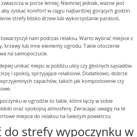
zwłaszcza w porze letniej. Niemniej jednak, ważne jest
, aby zyskać komfort w ciągu najbardziej gorących godzin
nie strefy blisko drzew lub wykorzystanie parasoli,
e towarzyszył nam podczas relaksu. Warto wybrać miejsce z
, krzewy lub inne elementy ogrodu. Takie otoczenie
ywa na samopoczucie.
jlepiej unikać miejsc w pobliżu ulicy czy głośnych sąsiadów.
szę i spokój, sprzyjające relaksowi. Dodatkowo, dobrze
 nieprzyjemnych zapachów, takich jak kompostownie czy
dowe.
oczynku w ogrodzie to takie, które łączy w sobie
widoki oraz spokojną atmosferę. Zwracając uwagę na te
ortowe miejsce do relaksu na świeżym powietrzu.
 do strefy wypoczynku w