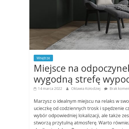
Wnętrze
Miejsce na odpoczynek
wygodną strefę wypo
14 marca 2022
Oktawia Kołodziej
Brak komen
Marzysz o idealnym miejscu na relaks w sw
ucieczkę od codziennych trosk i spędzenie c
wybór odpowiedniej lokalizacji, ale także ze
stworzą przytulną atmosferę. Warto również