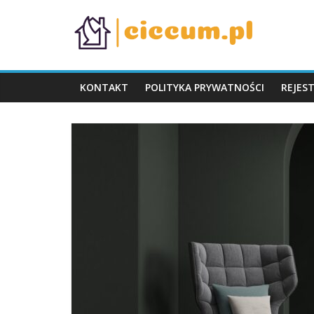
Skip
ciccum.pl
to
content
KONTAKT
POLITYKA PRYWATNOŚCI
REJES