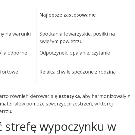
Najlepsze zastosowanie
ny na warunki
Spotkania towarzyskie, posiłki na
świeżym powietrzu
ylia odporne
Odpoczynek, opalanie, czytanie
mfortowe
Relaks, chwile spędzone z rodziną
arto również kierować się
estetyką
, aby harmonizowały z
materiałów pomoże stworzyć przestrzeń, w której
trzu.
ić strefę wypoczynku w