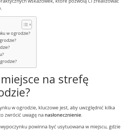
 praktycznych wskazówek, które pozwolą Ci zrealizować
.
nku w ogrodzie?
grodzie?
dzie?
u?
ogrodzie?
 miejsce na strefę
odzie?
ynku w ogrodzie, kluczowe jest, aby uwzględnić kilka
rto zwrócić uwagę na
nasłonecznienie
.
fa wypoczynku powinna być usytuowana w miejscu, gdzie