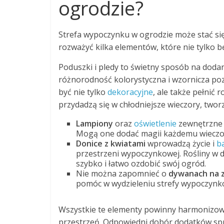
ogrodzie?
Strefa wypoczynku w ogrodzie może stać s
rozważyć kilka elementów, które nie tylko b
Poduszki i pledy to świetny sposób na doda
różnorodność kolorystyczna i wzornicza po
być nie tylko
dekoracyjne
, ale także pełnić
przydadzą się w chłodniejsze wieczory, twor
Lampiony
oraz
oświetlenie
zewnętrzne 
Mogą one dodać magii każdemu wieczor
Donice z kwiatami
wprowadzą życie i
b
przestrzeni wypoczynkowej. Rośliny w d
szybko i łatwo ozdobić swój ogród.
Nie można zapomnieć o
dywanach na 
pomóc w wydzieleniu strefy wypoczynkow
Wszystkie te elementy powinny harmonizowa
przestrzeń. Odpowiedni dobór dodatków spra