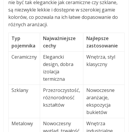
nie być tak eleganckie jak ceramiczne czy szklane,
są niezwykle lekkie i dostępne w szerokiej gamie
kolorów, co pozwala na ich łatwe dopasowanie do
różnych aranżacji.
Typ
Najważniejsze
Najlepsze
pojemnika
cechy
zastosowanie
Ceramiczny
Elegancki
Wnętrza, styl
design, dobra
klasyczny
izolacja
termiczna
Szklany
Przezroczystość,
Nowoczesne
różnorodność
aranżacje,
kształtów
ekspozycja
bukietów
Metalowy
Nowoczesny
Wnętrza
wygląd, trwałość
industrialne,