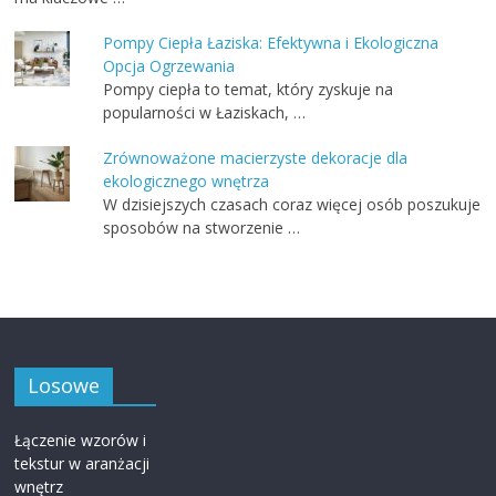
Pompy Ciepła Łaziska: Efektywna i Ekologiczna
Opcja Ogrzewania
Pompy ciepła to temat, który zyskuje na
popularności w Łaziskach, …
Zrównoważone macierzyste dekoracje dla
ekologicznego wnętrza
W dzisiejszych czasach coraz więcej osób poszukuje
sposobów na stworzenie …
Losowe
Łączenie wzorów i
tekstur w aranżacji
wnętrz