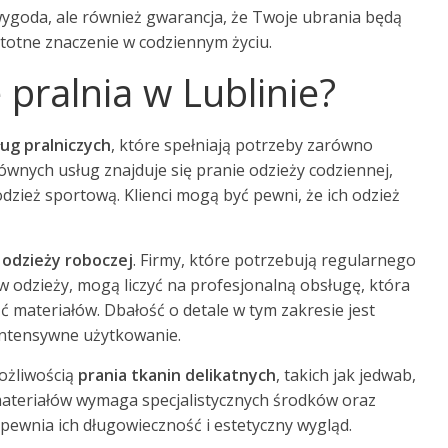
o wygoda, ale również gwarancja, że Twoje ubrania będą
totne znaczenie w codziennym życiu.
e pralnia w Lublinie?
ług pralniczych
, które spełniają potrzeby zarówno
łównych usług znajduje się pranie odzieży codziennej,
dzież sportową. Klienci mogą być pewni, że ich odzież
a odzieży roboczej
. Firmy, które potrzebują regularnego
 odzieży, mogą liczyć na profesjonalną obsługę, która
ść materiałów. Dbałość o detale w tym zakresie jest
 intensywne użytkowanie.
możliwością
prania tkanin delikatnych
, takich jak jedwab,
 materiałów wymaga specjalistycznych środków oraz
ewnia ich długowieczność i estetyczny wygląd.