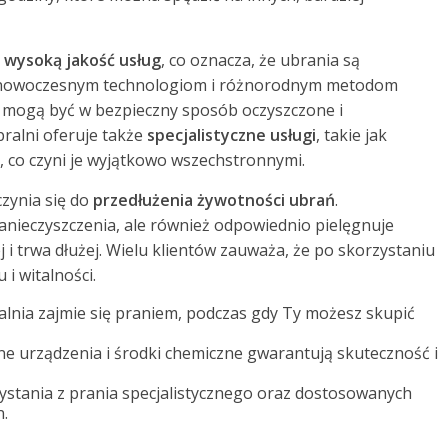
ą
wysoką jakość usług
, co oznacza, że ubrania są
ki nowoczesnym technologiom i różnorodnym metodom
ny mogą być w bezpieczny sposób oczyszczone i
ralni oferuje także
specjalistyczne usługi
, takie jak
n, co czyni je wyjątkowo wszechstronnymi.
czynia się do
przedłużenia żywotności ubrań
.
zanieczyszczenia, ale również odpowiednio pielęgnuje
ej i trwa dłużej. Wielu klientów zauważa, że po skorzystaniu
 i witalności.
alnia zajmie się praniem, podczas gdy Ty możesz skupić
e urządzenia i środki chemiczne gwarantują skuteczność i
stania z prania specjalistycznego oraz dostosowanych
.