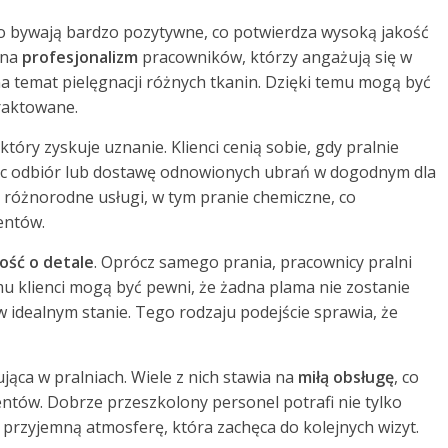
sto bywają bardzo pozytywne, co potwierdza wysoką jakość
 na
profesjonalizm
pracowników, którzy angażują się w
na temat pielęgnacji różnych tkanin. Dzięki temu mogą być
traktowane.
 który zyskuje uznanie. Klienci cenią sobie, gdy pralnie
ając odbiór lub dostawę odnowionych ubrań w dogodnym dla
ia różnorodne usługi, w tym pranie chemiczne, co
entów.
ość o detale
. Oprócz samego prania, pracownicy pralni
emu klienci mogą być pewni, że żadna plama nie zostanie
w idealnym stanie. Tego rodzaju podejście sprawia, że
jąca w pralniach. Wiele z nich stawia na
miłą obsługę
, co
ntów. Dobrze przeszkolony personel potrafi nie tylko
 przyjemną atmosferę, która zachęca do kolejnych wizyt.