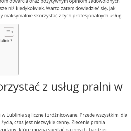
zinom otwarcia oraz pozytywnym opiniom zadowolonych
tsze niż kiedykolwiek. Warto zatem dowiedzieć się, jak
y maksymalnie skorzystać z tych profesjonalnych usług.
blinie?
rzystać z usług pralni w
i w Lublinie są liczne i zróżnicowane. Przede wszystkim, dla
ycia, czas jest niezwykle cenny. Zlecenie prania
godziny, które można spędzić na innych, bardziej