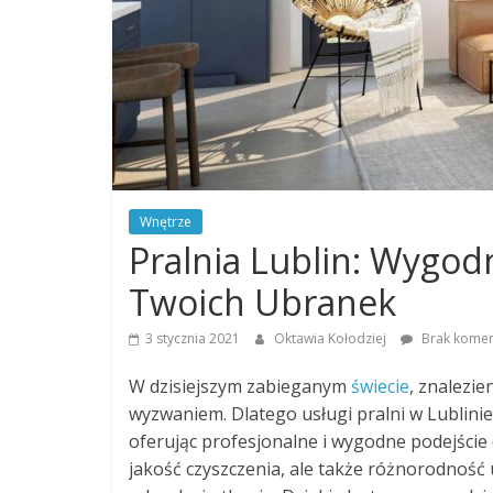
Wnętrze
Pralnia Lublin: Wygod
Twoich Ubranek
3 stycznia 2021
Oktawia Kołodziej
Brak komen
W dzisiejszym zabieganym
świecie
, znalezi
wyzwaniem. Dlatego usługi pralni w Lublinie
oferując profesjonalne i wygodne podejście 
jakość czyszczenia, ale także różnorodność 