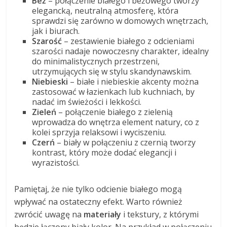
Beż
– połączenie białego i beżowego tworzy
elegancką, neutralną atmosferę, która
sprawdzi się zarówno w domowych wnętrzach,
jak i biurach.
Szarość
– zestawienie białego z odcieniami
szarości nadaje nowoczesny charakter, idealny
do minimalistycznych przestrzeni,
utrzymujących się w stylu skandynawskim.
Niebieski
– białe i niebieskie akcenty można
zastosować w łazienkach lub kuchniach, by
nadać im świeżości i lekkości.
Zieleń
– połączenie białego z zielenią
wprowadza do wnętrza element natury, co z
kolei sprzyja relaksowi i wyciszeniu.
Czerń
– biały w połączeniu z czernią tworzy
kontrast, który może dodać elegancji i
wyrazistości.
Pamiętaj, że nie tylko odcienie białego mogą
wpływać na ostateczny efekt. Warto również
zwrócić uwagę na
materiały
i tekstury, z którymi