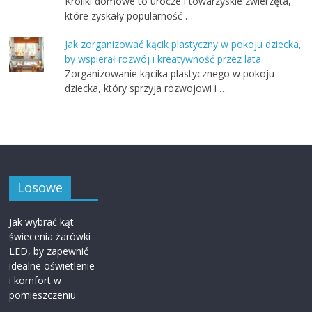
Króliki domowe to urocze i towarzyskie zwierzęta,
które zyskały popularność …
Jak zorganizować kącik plastyczny w pokoju dziecka,
by wspierał rozwój i kreatywność przez lata
Zorganizowanie kącika plastycznego w pokoju
dziecka, który sprzyja rozwojowi i …
Losowe
Jak wybrać kąt
świecenia żarówki
LED, by zapewnić
idealne oświetlenie
i komfort w
pomieszczeniu