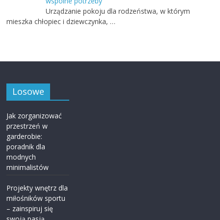
wspólne potrzeby
Urządzanie pokoju dla rodzeństwa, w którym
mieszka chłopiec i dziewczynka, …
Losowe
Jak zorganizować
przestrzeń w
garderobie:
poradnik dla
modnych
minimalistów
Projekty wnętrz dla
miłośników sportu
– zainspiruj się
swoją pasją