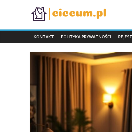
Skip
ciccum.pl
to
content
KONTAKT
POLITYKA PRYWATNOŚCI
REJES