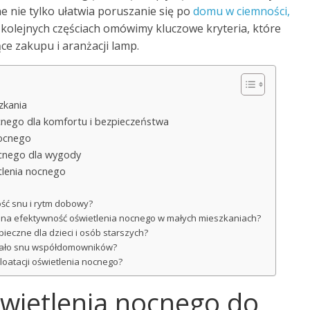
 nie tylko ułatwia poruszanie się po
domu w ciemności,
 kolejnych częściach omówimy kluczowe kryteria, które
e zakupu i aranżacji lamp.
zkania
cnego dla komfortu i bezpieczeństwa
nocnego
ocnego dla wygody
tlenia nocnego
ość snu i rytm dobowy?
 na efektywność oświetlenia nocnego w małych mieszkaniach?
pieczne dla dzieci i osób starszych?
łócało snu współdomowników?
ploatacji oświetlenia nocnego?
świetlenia nocnego do