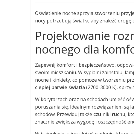
Oświetlenie nocne sprzyja stworzeniu przyjem
nocy potrzebują światła, aby znaleźć drogę d
Projektowanie roz
nocnego dla komfo
Zapewnij komfort i bezpieczeństwo, odpowi
swoim mieszkaniu. W sypialni zainstaluj lam
nocne i kinkiety, co pomoże w tworzeniu pr
ciepłej barwie światła
(2700-3000 K), sprzyj
W korytarzach oraz na schodach umieść ośw
poruszania się. Idealnym rozwiązaniem są
schodów. Przewiduj także
czujniki ruchu
, k
znacznie zwiększa wygodę i oszczędność ene
W łazienkach zainstaluj oświetlenie, które