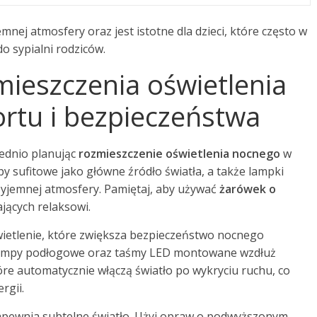
nej atmosfery oraz jest istotne dla dzieci, które często w
o sypialni rodziców.
mieszczenia oświetlenia
rtu i bezpieczeństwa
ednio planując
rozmieszczenie oświetlenia nocnego
w
py sufitowe jako główne źródło światła, a także lampki
zyjemnej atmosfery. Pamiętaj, aby używać
żarówek o
ających relaksowi.
ietlenie, które zwiększa bezpieczeństwo nocnego
 lampy podłogowe oraz taśmy LED montowane wzdłuż
tóre automatycznie włączą światło po wykryciu ruchu, co
rgii.
 zapewnia subtelne światło. Użyj opraw o podwyższonym