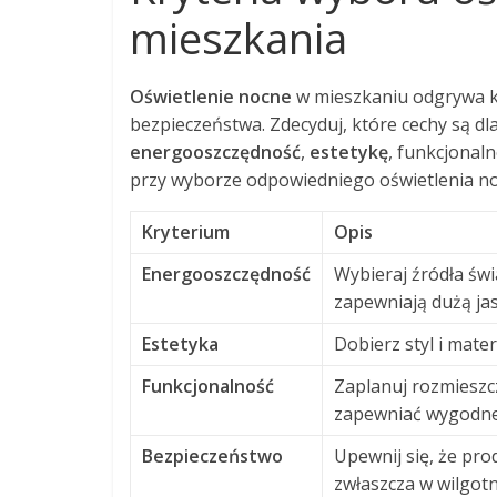
mieszkania
Oświetlenie nocne
w mieszkaniu odgrywa k
bezpieczeństwa. Zdecyduj, które cechy są dl
energooszczędność
,
estetykę
, funkcjonal
przy wyborze odpowiedniego oświetlenia n
Kryterium
Opis
Energooszczędność
Wybieraj źródła świ
zapewniają dużą ja
Estetyka
Dobierz styl i mate
Funkcjonalność
Zaplanuj rozmieszc
zapewniać wygodne 
Bezpieczeństwo
Upewnij się, że pro
zwłaszcza w wilgot