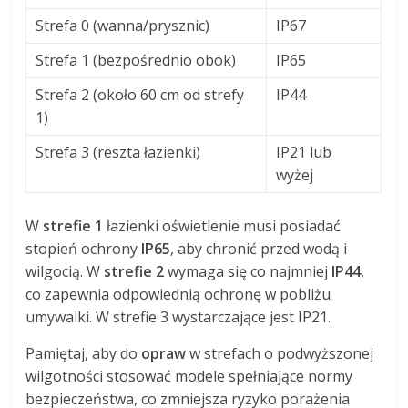
Strefa 0 (wanna/prysznic)
IP67
Strefa 1 (bezpośrednio obok)
IP65
Strefa 2 (około 60 cm od strefy
IP44
1)
Strefa 3 (reszta łazienki)
IP21 lub
wyżej
W
strefie 1
łazienki oświetlenie musi posiadać
stopień ochrony
IP65
, aby chronić przed wodą i
wilgocią. W
strefie 2
wymaga się co najmniej
IP44
,
co zapewnia odpowiednią ochronę w pobliżu
umywalki. W strefie 3 wystarczające jest IP21.
Pamiętaj, aby do
opraw
w strefach o podwyższonej
wilgotności stosować modele spełniające normy
bezpieczeństwa, co zmniejsza ryzyko porażenia