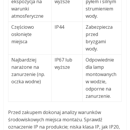
ekspozycja na
wyższe
pyłem i silnym
warunki
strumieniem
atmosferyczne
wody.
Częściowo
IP44
Zabezpiecza
osłonięte
przed
miejsca
bryzgami
wody.
Najbardziej
IP67 lub
Odpowiednie
narażone na
wyższe
dla lamp
zanurzenie (np.
montowanych
oczka wodne)
w wodzie,
odporne na
zanurzenie.
Przed zakupem dokonaj analizy warunków
środowiskowych miejsca montażu. Sprawdź
oznaczenie IP na produkcie; niska klasa IP, jak IP20,