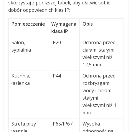
skorzystaj z poniższej tabeli, aby ułatwić sobie
dobór odpowiednich klas IP:
Pomieszczenie
Wymagana
Opis
klasa IP
Salon,
IP20
Ochrona przed
sypialnia
ciałami stałymi
większymi niż
12,5 mm.
Kuchnia,
IP44
Ochrona przed
łazienka
rozbryzgami
wody i ciałami
stałymi
większymi niż 1
mm.
Strefa przy
IP65/IP67
Wysoka
wannie,
odporność na