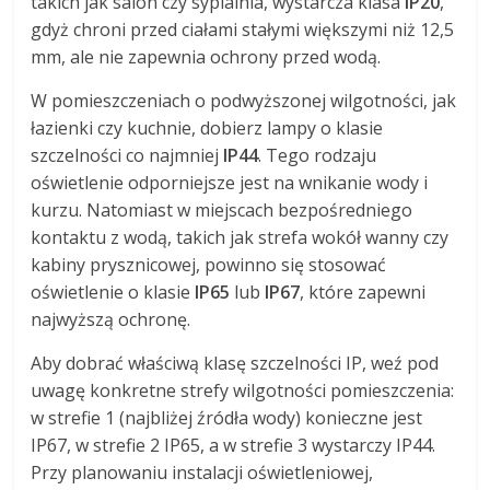
takich jak salon czy sypialnia, wystarcza klasa
IP20
,
gdyż chroni przed ciałami stałymi większymi niż 12,5
mm, ale nie zapewnia ochrony przed wodą.
W pomieszczeniach o podwyższonej wilgotności, jak
łazienki czy kuchnie, dobierz lampy o klasie
szczelności co najmniej
IP44
. Tego rodzaju
oświetlenie odporniejsze jest na wnikanie wody i
kurzu. Natomiast w miejscach bezpośredniego
kontaktu z wodą, takich jak strefa wokół wanny czy
kabiny prysznicowej, powinno się stosować
oświetlenie o klasie
IP65
lub
IP67
, które zapewni
najwyższą ochronę.
Aby dobrać właściwą klasę szczelności IP, weź pod
uwagę konkretne strefy wilgotności pomieszczenia:
w strefie 1 (najbliżej źródła wody) konieczne jest
IP67, w strefie 2 IP65, a w strefie 3 wystarczy IP44.
Przy planowaniu instalacji oświetleniowej,