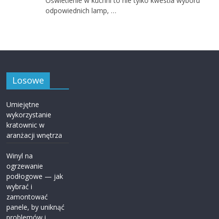
Oświetlenie w kuchni to nie tylko kwestia wyboru
odpowiednich lamp, …
Losowe
Umiejętne
wykorzystanie
kratownic w
aranżacji wnętrza
Winyl na
ogrzewanie
podłogowe — jak
wybrać i
zamontować
panele, by uniknąć
problemów i