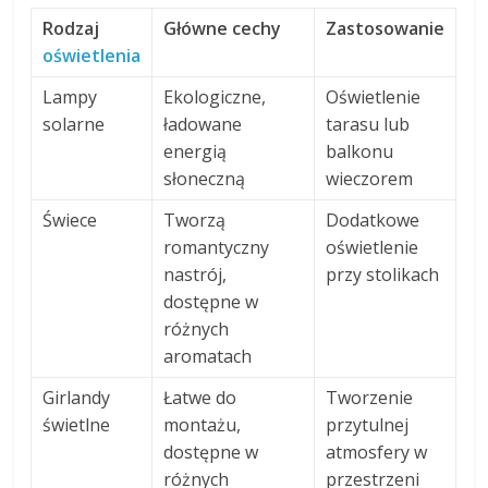
Rodzaj
Główne cechy
Zastosowanie
oświetlenia
Lampy
Ekologiczne,
Oświetlenie
solarne
ładowane
tarasu lub
energią
balkonu
słoneczną
wieczorem
Świece
Tworzą
Dodatkowe
romantyczny
oświetlenie
nastrój,
przy stolikach
dostępne w
różnych
aromatach
Girlandy
Łatwe do
Tworzenie
świetlne
montażu,
przytulnej
dostępne w
atmosfery w
różnych
przestrzeni