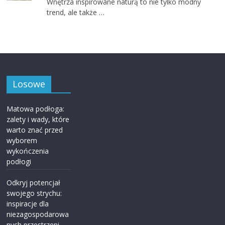
Wnętrza inspirowane naturą to nie tylko modny
trend, ale także …
Losowe
Matowa podłoga:
zalety i wady, które
warto znać przed
wyborem
wykończenia
podłogi
Odkryj potencjał
swojego strychu:
inspiracje dla
niezagospodarowa
nych przestrzeni