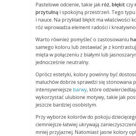
Pastelowe odcienie, takie jak
róż
,
błękit
czy
przytulną
i spokojną przestrzeń. Tego typu 
i nauce. Na przykład błękit ma właściwości 
róż wprowadza element radości i kreatywnoś
Warto również pomyśleć o zastosowaniu
ha
samego koloru lub zestawiać je z kontrastu
mięta w połączeniu z białymi lub jasnoszary
jednocześnie neutralny.
Oprócz estetyki, kolory powinny być dosto
maluchów dobrze sprawdzi się stonowana pa
intensywniejsze
barwy
, które odzwierciedla
wykorzystać ulubione motywy, takie jak post
jeszcze bardziej osobistym.
Przy wyborze kolorów do pokoju dziecięceg
ciemniejsze łatwiej ukrywają zanieczyszczen
mniej przyjaznej. Natomiast jasne kolory o