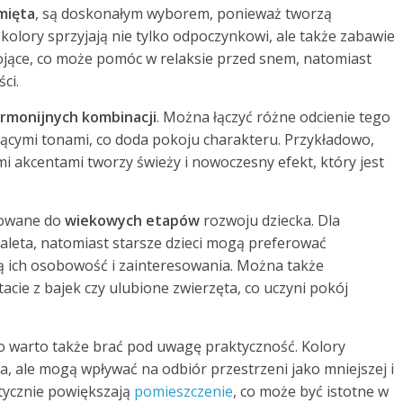
mięta
, są doskonałym wyborem, ponieważ tworzą
kolory sprzyjają nie tylko odpoczynkowi, ale także zabawie
kojące, co może pomóc w relaksie przed snem, natomiast
ci.
rmonijnych kombinacji
. Można łączyć różne odcienie tego
jącymi tonami, co doda pokoju charakteru. Przykładowo,
mi akcentami tworzy świeży i nowoczesny efekt, który jest
sowane do
wiekowych etapów
rozwoju dziecka. Dla
leta, natomiast starsze dzieci mogą preferować
ją ich osobowość i zainteresowania. Można także
acie z bajek czy ulubione zwierzęta, co uczyni pokój
o warto także brać pod uwagę praktyczność. Kolory
ia, ale mogą wpływać na odbiór przestrzeni jako mniejszej i
ptycznie powiększają
pomieszczenie
, co może być istotne w