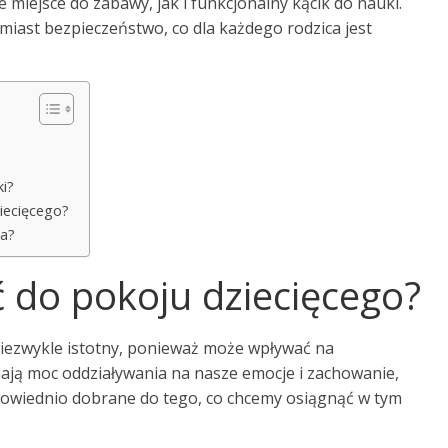
 miejsce do zabawy, jak i funkcjonalny kącik do nauki.
iast bezpieczeństwo, co dla każdego rodzica jest
i?
ziecięcego?
ka?
ć do pokoju dziecięcego?
niezwykle istotny, ponieważ może wpływać na
ają moc oddziaływania na nasze emocje i zachowanie,
dpowiednio dobrane do tego, co chcemy osiągnąć w tym