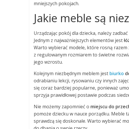
mniejszych pokojach.
Jakie meble są nie
Urządzając pokój dla dziecka, należy zadbać
Jednym z najważniejszych elementów jest
łó
Warto wybierać modele, które rosną razem z
z regulowanym rozmiarem to świetne rozwią
jego wzrostu.
Kolejnym niezbędnym meblem jest
biurko
do
odrabianiu lekcji, rysowaniu czy innych zaj
się coraz bardziej popularne, ponieważ umo
sprzyja prawidłowej postawie podczas siedz
Nie możemy zapomnieć o
miejscu do prze
pomoże dziecku w nauce porządku. Meble tak
sprawdzą się doskonale. Warto wybierać mode
do dbania o swoje rzeczy.