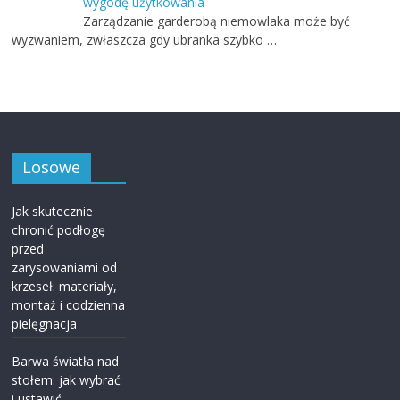
wygodę użytkowania
Zarządzanie garderobą niemowlaka może być
wyzwaniem, zwłaszcza gdy ubranka szybko …
Losowe
Jak skutecznie
chronić podłogę
przed
zarysowaniami od
krzeseł: materiały,
montaż i codzienna
pielęgnacja
Barwa światła nad
stołem: jak wybrać
i ustawić