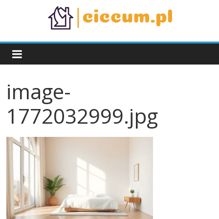
Skip
to
content
ciccum.pl
image-
1772032999.jpg