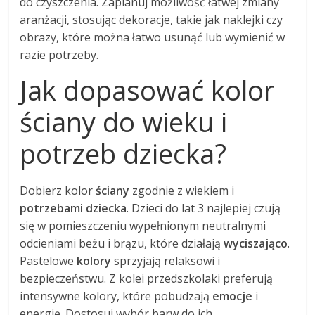
do czyszczenia. Zaplanuj możliwość łatwej zmiany
aranżacji, stosując dekoracje, takie jak naklejki czy
obrazy, które można łatwo usunąć lub wymienić w
razie potrzeby.
Jak dopasować kolor
ściany do wieku i
potrzeb dziecka?
Dobierz kolor
ściany
zgodnie z wiekiem i
potrzebami dziecka
. Dzieci do lat 3 najlepiej czują
się w pomieszczeniu wypełnionym neutralnymi
odcieniami beżu i brązu, które działają
wyciszająco
.
Pastelowe
kolory
sprzyjają relaksowi i
bezpieczeństwu. Z kolei przedszkolaki preferują
intensywne kolory, które pobudzają
emocje
i
energię. Dostosuj wybór barw do ich