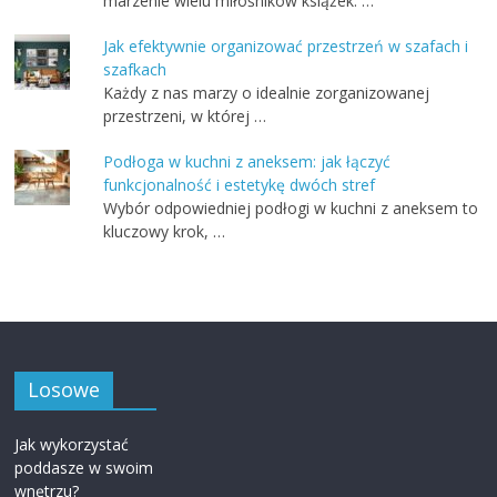
marzenie wielu miłośników książek. …
Jak efektywnie organizować przestrzeń w szafach i
szafkach
Każdy z nas marzy o idealnie zorganizowanej
przestrzeni, w której …
Podłoga w kuchni z aneksem: jak łączyć
funkcjonalność i estetykę dwóch stref
Wybór odpowiedniej podłogi w kuchni z aneksem to
kluczowy krok, …
Losowe
Jak wykorzystać
poddasze w swoim
wnętrzu?