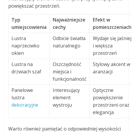
powiększać przestrzeń.
Typ
Najważniejsze
Efekt w
umiejscowienia
cechy
pomieszczeniach
Lustra
Odbicie światła
Wydaje się jaśniej
naprzeciwko
naturalnego
i większa
okien
przestrzeń
Lustra na
Oszczędność
Stylowy akcent w
drzwiach szaf
miejsca i
aranżacji
funkcjonalność
Panelowe
Interesujący
Optyczne
lustra
element
powiększenie
dekoracyjne
wystroju
przestrzeni oraz
elegancja
Warto również pamiętać o odpowiedniej wysokości